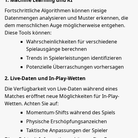
1. Machine Learning und KI
Fortschrittliche Algorithmen können riesige
Datenmengen analysieren und Muster erkennen, die
dem menschlichen Auge möglicherweise entgehen.
Diese Tools können:
Wahrscheinlichkeiten für verschiedene
Spielausgänge berechnen
Trends in Spielerleistungen identifizieren
Potenzielle Überraschungen vorhersagen
2. Live-Daten und In-Play-Wetten
Die Verfügbarkeit von Live-Daten während eines
Matches eröffnet neue Möglichkeiten für In-Play-
Wetten. Achten Sie auf:
Momentum-Shifts während des Spiels
Physische Erschöpfungsanzeichen
Taktische Anpassungen der Spieler