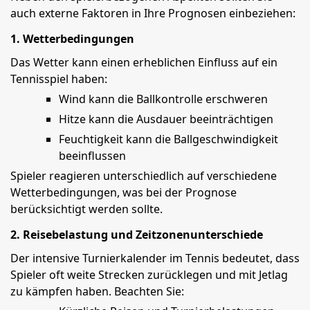
auch externe Faktoren in Ihre Prognosen einbeziehen:
1. Wetterbedingungen
Das Wetter kann einen erheblichen Einfluss auf ein
Tennisspiel haben:
Wind kann die Ballkontrolle erschweren
Hitze kann die Ausdauer beeinträchtigen
Feuchtigkeit kann die Ballgeschwindigkeit
beeinflussen
Spieler reagieren unterschiedlich auf verschiedene
Wetterbedingungen, was bei der Prognose
berücksichtigt werden sollte.
2. Reisebelastung und Zeitzonenunterschiede
Der intensive Turnierkalender im Tennis bedeutet, dass
Spieler oft weite Strecken zurücklegen und mit Jetlag
zu kämpfen haben. Beachten Sie: