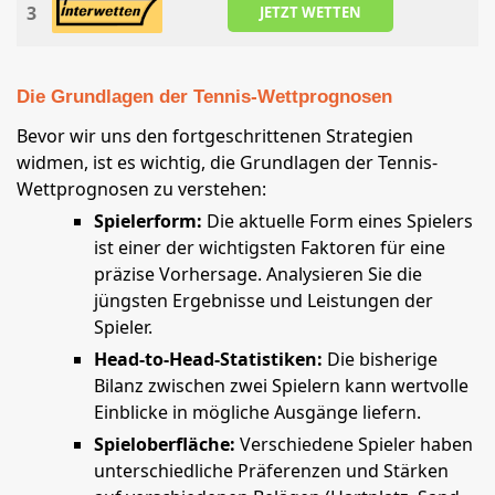
3
JETZT WETTEN
Die Grundlagen der Tennis-Wettprognosen
Bevor wir uns den fortgeschrittenen Strategien
widmen, ist es wichtig, die Grundlagen der Tennis-
Wettprognosen zu verstehen:
Spielerform:
Die aktuelle Form eines Spielers
ist einer der wichtigsten Faktoren für eine
präzise Vorhersage. Analysieren Sie die
jüngsten Ergebnisse und Leistungen der
Spieler.
Head-to-Head-Statistiken:
Die bisherige
Bilanz zwischen zwei Spielern kann wertvolle
Einblicke in mögliche Ausgänge liefern.
Spieloberfläche:
Verschiedene Spieler haben
unterschiedliche Präferenzen und Stärken