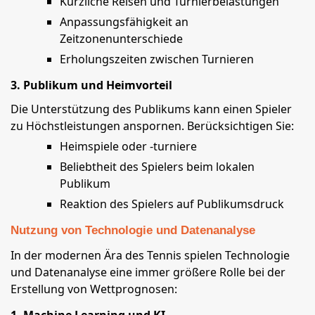
Kürzliche Reisen und Turnierbelastungen
Anpassungsfähigkeit an
Zeitzonenunterschiede
Erholungszeiten zwischen Turnieren
3. Publikum und Heimvorteil
Die Unterstützung des Publikums kann einen Spieler
zu Höchstleistungen anspornen. Berücksichtigen Sie:
Heimspiele oder -turniere
Beliebtheit des Spielers beim lokalen
Publikum
Reaktion des Spielers auf Publikumsdruck
Nutzung von Technologie und Datenanalyse
In der modernen Ära des Tennis spielen Technologie
und Datenanalyse eine immer größere Rolle bei der
Erstellung von Wettprognosen: