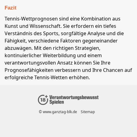
Fazit
Tennis-Wettprognosen sind eine Kombination aus
Kunst und Wissenschaft. Sie erfordern ein tiefes
Verständnis des Sports, sorgfältige Analyse und die
Fähigkeit, verschiedene Faktoren gegeneinander
abzuwägen. Mit den richtigen Strategien,
kontinuierlicher Weiterbildung und einem
verantwortungsvollen Ansatz können Sie Ihre
Prognosefähigkeiten verbessern und Ihre Chancen auf
erfolgreiche Tennis-Wetten erhöhen.
© www.ganztag-blk.de
Sitemap