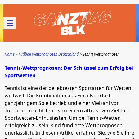
☰
Home
Fußball Wettprognosen Deutschland
Tennis Wettprognosen
Tennis-Wettprognosen: Der Schlüssel zum Erfolg bei
Sportwetten
Tennis ist eine der beliebtesten Sportarten für Wetten
weltweit. Die Kombination aus Einzelsportart,
ganzjährigem Spielbetrieb und einer Vielzahl von
Turnieren macht Tennis zu einem attraktiven Ziel für
Sportwetten-Enthusiasten. Um bei Tennis-Wetten
erfolgreich zu sein, sind fundierte Wettprognosen
unerlässlich. In diesem Artikel erfahren Sie, wie Sie Ihre