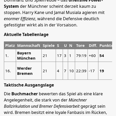
Dominanz und Spielfreude – das
offensive Power-
System
der Münchner scheint derzeit kaum zu
stoppen. Harry Kane und Jamal Musiala agieren mit
enormer Effizienz
, während die Defensive deutlich
gefestigter wirkt als in der Vorsaison.
Aktuelle Tabellenlage
Platz
Mannschaft
Spiele
S
U
N
Tore
Diff.
Punkte
Bayern
1.
21
17
3
1
79:19
+60
54
München
Werder
16.
21
4
7
10
22:39
-17
19
Bremen
Taktische Ausgangslage
Die
Buchmacher
bewerten das Spiel als eine klare
Angelegenheit, die stark von der
Münchner
Ballzirkulation und Bremer Defensivarbeit
geprägt sein
wird. Bremen besitzt eine loyale Fanbasis im Rücken,