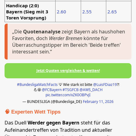
Handicap (2:0)
Bayern (Sieg mit 3
2.60
2.55
2.65
Toren Vorsprung)
„Die
Quotenanalyse
zeigt Bayern als haushohen
Favoriten, doch
Werder Bremen
könnte für
Überraschungstipper im Bereich 'Beide treffen'
interessant sein.“
Jetzt Quoten vergleichen & wetten!
#BundesligaMatchFacts
💡 Wie stark ist bitte
@LuisFDiaz19
?!
💪🤩
@FCBayern
#TSGFCB
@AWS_DACH
pic.twitter.com/xZK0OBPvjI
— BUNDESLIGA (@Bundesliga_DE)
February 11, 2026
🧠 Experten Wett Tipps
Das Duell
Werder gegen Bayern
steht für das
Aufeinandertreffen von Tradition und aktueller