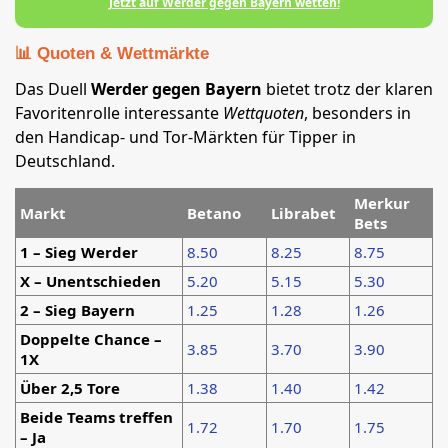
Jetzt auf Werder gegen Bayern wetten!
📊 Quoten & Wettmärkte
Das Duell
Werder gegen Bayern
bietet trotz der klaren
Favoritenrolle interessante
Wettquoten
, besonders in
den Handicap- und Tor-Märkten für Tipper in
Deutschland.
Merkur
Markt
Betano
Librabet
Bets
1 – Sieg Werder
8.50
8.25
8.75
X – Unentschieden
5.20
5.15
5.30
2 – Sieg Bayern
1.25
1.28
1.26
Doppelte Chance –
3.85
3.70
3.90
1X
Über 2,5 Tore
1.38
1.40
1.42
Beide Teams treffen
1.72
1.70
1.75
– Ja