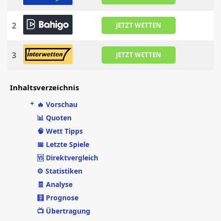
2
JETZT WETTEN
3
JETZT WETTEN
Inhaltsverzeichnis
+
🔥 Vorschau
📊 Quoten
🧠 Wett Tipps
📅 Letzte Spiele
🆚 Direktvergleich
⚙️ Statistiken
🧾 Analyse
🧮 Prognose
📺 Übertragung