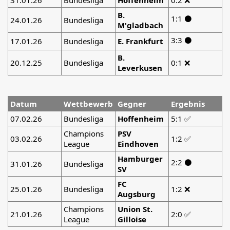
31.01.26
Bundesliga
Hoffenheim
0:2 ❌
B.
1:1 ⚫
24.01.26
Bundesliga
M'gladbach
3:3 ⚫
17.01.26
Bundesliga
E. Frankfurt
B.
20.12.25
Bundesliga
0:1 ❌
Leverkusen
Datum
Wettbewerb
Gegner
Ergebnis
07.02.26
Bundesliga
Hoffenheim
5:1 ✅
Champions
PSV
03.02.26
1:2 ✅
League
Eindhoven
Hamburger
2:2 ⚫
31.01.26
Bundesliga
SV
FC
25.01.26
Bundesliga
1:2 ❌
Augsburg
Champions
Union St.
21.01.26
2:0 ✅
League
Gilloise